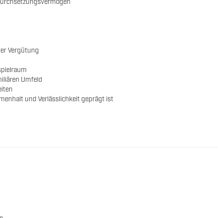
 Durchsetzungsvermögen
iver Vergütung
spielraum
iliären Umfeld
eiten
enhalt und Verlässlichkeit geprägt ist
en