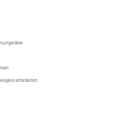
bruchgeräten
chein
wingend erforderlich