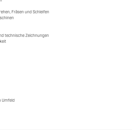
rehen, Fräsen und Schleifen
aschinen
und technische Zeichnungen
keit
n Umfeld