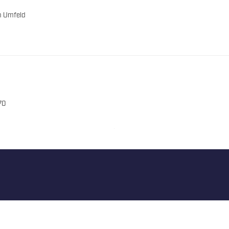
n Umfeld
70