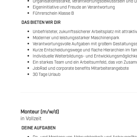
Organisationsstärke, Verantwortungsbewusstsein und
Eigeninitiative und Freude an Verantwortung
Führerschein Klasse B
DAS BIETEN WIR DIR
Unbefristeter, zukunftssicherer Arbeitsplatz mit attrakt
Moderner und leistungsstarker Maschinenpark
Verantwortungsvolle Aufgaben mit großem Gestaltungs
Kurze Entscheidungswege und flache Hierarchien im fam
Individuelle Weiterbildungs- und Entwicklungsmöglichk
Ein starkes Team und ein Arbeitsumfeld, das von Zusamm
JobRad und corporate benefits Mitarbeiterangebote
30 Tage Urlaub
Monteur (m/w/d)
in Vollzeit
DEINE AUFGABEN
De- und Montage von Abbruchtechnik und Anbaugerät