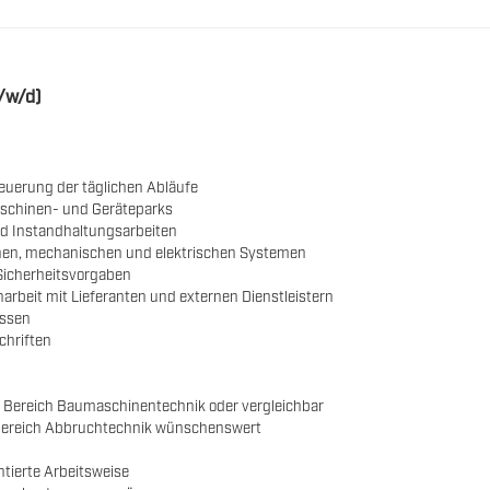
/w/d)
euerung der täglichen Abläufe
aschinen- und Geräteparks
nd Instandhaltungsarbeiten
hen, mechanischen und elektrischen Systemen
Sicherheitsvorgaben
beit mit Lieferanten und externen Dienstleistern
essen
chriften
m Bereich Baumaschinentechnik oder vergleichbar
Bereich Abbruchtechnik wünschenswert
tierte Arbeitsweise